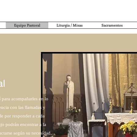
Equipo Pastoral
Liturgia / Misas
Sacramentos
al
í para acompañarles en lo
ncia con las llamadas y
le por responder a cada
jo podrán encontrar a la
actarse según su necesidad.